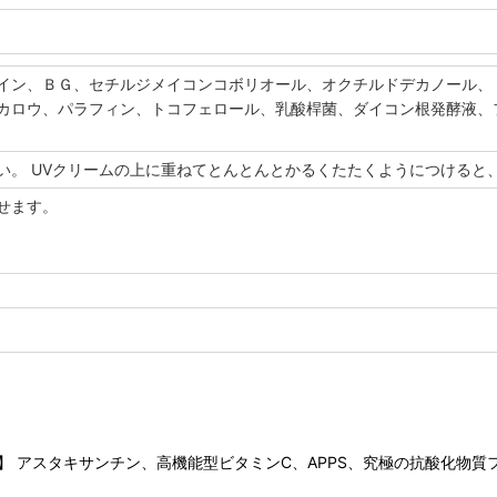
イン、ＢＧ、セチルジメイコンコボリオール、オクチルドデカノール、ト
カロウ、パラフィン、トコフェロール、乳酸桿菌、ダイコン根発酵液、フ
い。 UVクリームの上に重ねてとんとんとかるくたたくようにつけると
せます。
ム】 アスタキサンチン、高機能型ビタミンC、APPS、究極の抗酸化物