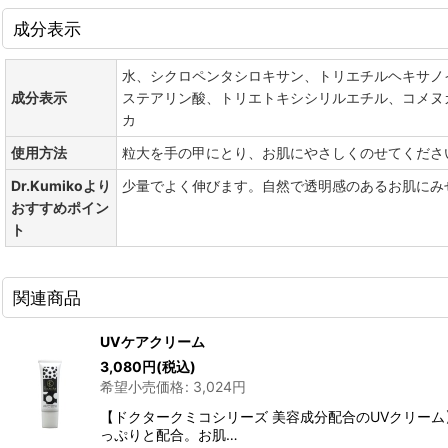
成分表示
水、シクロペンタシロキサン、トリエチルヘキサノ
成分表示
ステアリン酸、トリエトキシシリルエチル、コメヌ
カ
使用方法
粒大を手の甲にとり、お肌にやさしくのせてくださ
Dr.Kumikoより
少量でよく伸びます。自然で透明感のあるお肌にみ
おすすめポイン
ト
関連商品
UVケアクリーム
3,080
円
(税込)
希望小売価格
:
3,024
円
【ドクタークミコシリーズ 美容成分配合のUVクリー
っぷりと配合。お肌…