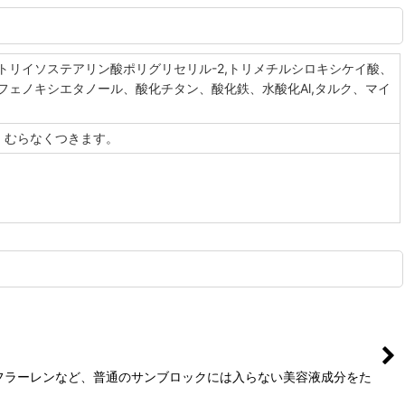
リイソステアリン酸ポリグリセリル-2,トリメチルシロキシケイ酸、
ェノキシエタノール、酸化チタン、酸化鉄、水酸化Al,タルク、マイ
、むらなくつきます。
質フラーレンなど、普通のサンブロックには入らない美容液成分をた