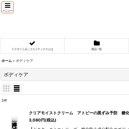
メニュー
ドクターくみこコスメティクスとは
商品一覧
ホーム
>
ボディケア
ボディケア
3
件
表示数
:
クリアモイストクリーム アトピーの黒ずみ予防 糖
3,080
円
(税込)
並び順
: