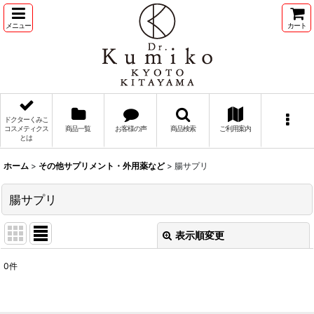
メニュー
カート
ドクターくみこ
コスメティクス
商品一覧
お客様の声
商品検索
ご利用案内
とは
ホーム
>
その他サプリメント・外用薬など
>
腸サプリ
腸サプリ
表示順変更
閉じる
0
件
表示数
: