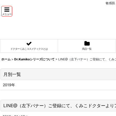
敏感肌
メニュー
ドクターくみこコスメティクスとは
商品一覧
ホーム
>
Dr.Kumikoシリーズについて
>
LINE@（左下バナー）ご登録にて、く
月別一覧
2019年
LINE@（左下バナー）ご登録にて、くみこドクターよ