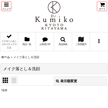
メニュー
カート
ドクターくみこ
コスメティクス
商品一覧
お客様の声
商品検索
ご利用案内
とは
ホーム
>
メイク落とし＆洗顔
メイク落とし＆洗顔
表示順変更
閉じる
16
件
表示数
: