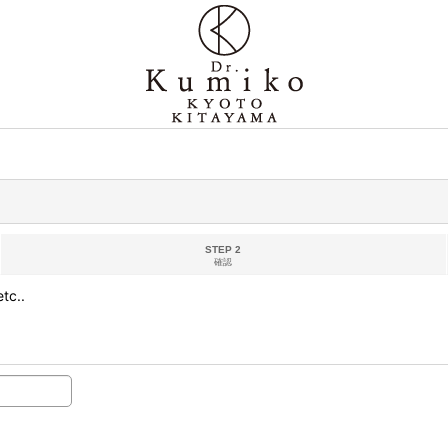
STEP 2
確認
..